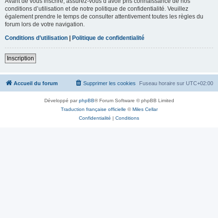
Avant de vous inscrire, assurez-vous d’avoir pris connaissance de nos
conditions d’utilisation et de notre politique de confidentialité. Veuillez
également prendre le temps de consulter attentivement toutes les règles du
forum lors de votre navigation.
Conditions d’utilisation
|
Politique de confidentialité
Inscription
Accueil du forum
Supprimer les cookies
Fuseau horaire sur
UTC+02:00
Développé par
phpBB
® Forum Software © phpBB Limited
Traduction française officielle
©
Miles Cellar
Confidentialité
|
Conditions