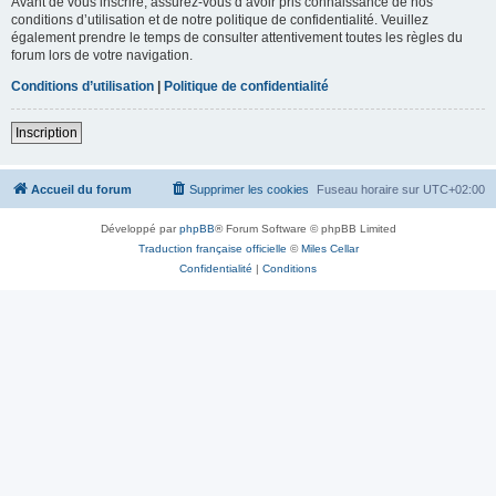
Avant de vous inscrire, assurez-vous d’avoir pris connaissance de nos
conditions d’utilisation et de notre politique de confidentialité. Veuillez
également prendre le temps de consulter attentivement toutes les règles du
forum lors de votre navigation.
Conditions d’utilisation
|
Politique de confidentialité
Inscription
Accueil du forum
Supprimer les cookies
Fuseau horaire sur
UTC+02:00
Développé par
phpBB
® Forum Software © phpBB Limited
Traduction française officielle
©
Miles Cellar
Confidentialité
|
Conditions