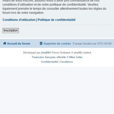
Avant de vous inscrire, assurez-vous d’avoir pris connaissance de nos
conditions d’utilisation et de notre politique de confidentialité. Veuillez
également prendre le temps de consulter attentivement toutes les règles du
forum lors de votre navigation.
Conditions d’utilisation
|
Politique de confidentialité
Inscription
Accueil du forum
Supprimer les cookies
Fuseau horaire sur
UTC+02:00
Développé par
phpBB
® Forum Software © phpBB Limited
Traduction française officielle
©
Miles Cellar
Confidentialité
|
Conditions