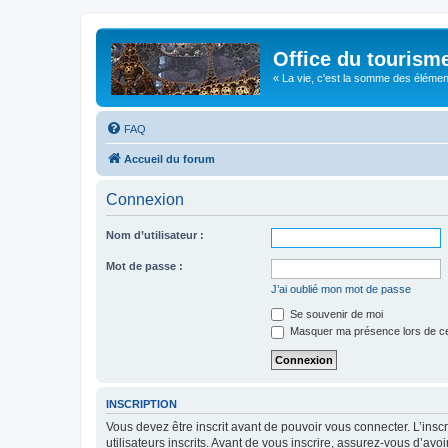
Office du tourism
« La vie, c'est la somme des éléments 
FAQ
Accueil du forum
Connexion
Nom d’utilisateur :
Mot de passe :
J’ai oublié mon mot de passe
Se souvenir de moi
Masquer ma présence lors de ce
INSCRIPTION
Vous devez être inscrit avant de pouvoir vous connecter. L’ins
utilisateurs inscrits. Avant de vous inscrire, assurez-vous d’avo