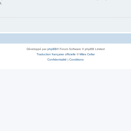
n.
Développé par
phpBB
® Forum Software © phpBB Limited
Traduction française officielle
©
Miles Cellar
Confidentialité
|
Conditions