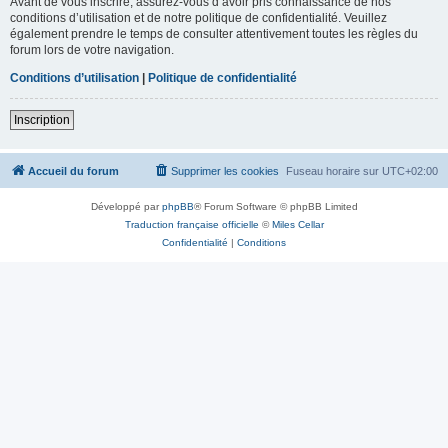
Avant de vous inscrire, assurez-vous d’avoir pris connaissance de nos
conditions d’utilisation et de notre politique de confidentialité. Veuillez
également prendre le temps de consulter attentivement toutes les règles du
forum lors de votre navigation.
Conditions d’utilisation
|
Politique de confidentialité
Inscription
Accueil du forum
Supprimer les cookies
Fuseau horaire sur
UTC+02:00
Développé par
phpBB
® Forum Software © phpBB Limited
Traduction française officielle
©
Miles Cellar
Confidentialité
|
Conditions