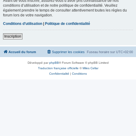
Avant de vous inscrire, assurez-vous d’avoir pris connaissance de nos
conditions d’utilisation et de notre politique de confidentialité. Veuillez
également prendre le temps de consulter attentivement toutes les règles du
forum lors de votre navigation.
Conditions d’utilisation
|
Politique de confidentialité
Inscription
Accueil du forum
Supprimer les cookies
Fuseau horaire sur
UTC+02:00
Développé par
phpBB
® Forum Software © phpBB Limited
Traduction française officielle
©
Miles Cellar
Confidentialité
|
Conditions