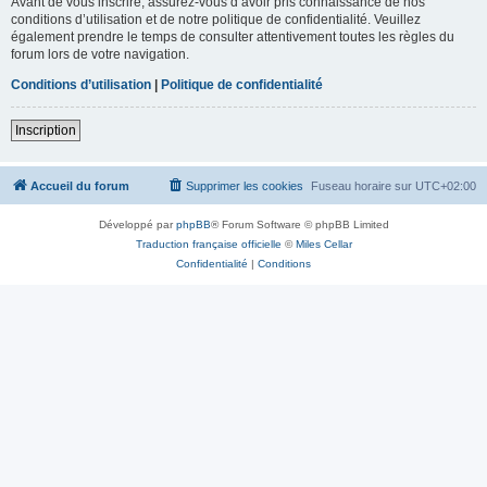
Avant de vous inscrire, assurez-vous d’avoir pris connaissance de nos
conditions d’utilisation et de notre politique de confidentialité. Veuillez
également prendre le temps de consulter attentivement toutes les règles du
forum lors de votre navigation.
Conditions d’utilisation
|
Politique de confidentialité
Inscription
Accueil du forum
Supprimer les cookies
Fuseau horaire sur
UTC+02:00
Développé par
phpBB
® Forum Software © phpBB Limited
Traduction française officielle
©
Miles Cellar
Confidentialité
|
Conditions