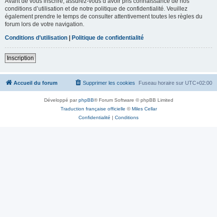
Avant de vous inscrire, assurez-vous d’avoir pris connaissance de nos
conditions d’utilisation et de notre politique de confidentialité. Veuillez
également prendre le temps de consulter attentivement toutes les règles du
forum lors de votre navigation.
Conditions d’utilisation
|
Politique de confidentialité
Inscription
Accueil du forum
Supprimer les cookies
Fuseau horaire sur
UTC+02:00
Développé par
phpBB
® Forum Software © phpBB Limited
Traduction française officielle
©
Miles Cellar
Confidentialité
|
Conditions