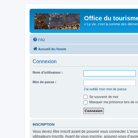
Office du tourism
« La vie, c'est la somme des éléments 
FAQ
Accueil du forum
Connexion
Nom d’utilisateur :
Mot de passe :
J’ai oublié mon mot de passe
Se souvenir de moi
Masquer ma présence lors de ce
INSCRIPTION
Vous devez être inscrit avant de pouvoir vous connecter. L’ins
utilisateurs inscrits. Avant de vous inscrire, assurez-vous d’avo