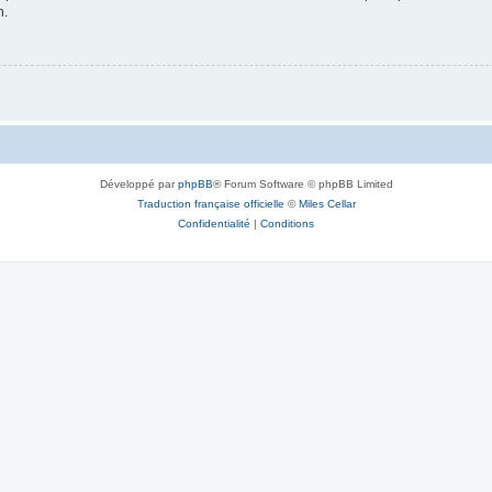
n.
Développé par
phpBB
® Forum Software © phpBB Limited
Traduction française officielle
©
Miles Cellar
Confidentialité
|
Conditions