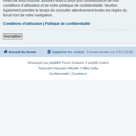
Avant de vous inscrire, assurez-vous d’avoir pris connaissance de nos
conditions d’utilisation et de notre politique de confidentialité. Veuillez
également prendre le temps de consulter attentivement toutes les règles du
forum lors de votre navigation.
Conditions d’utilisation
|
Politique de confidentialité
Inscription
Accueil du forum
Supprimer les cookies
Fuseau horaire sur
UTC+02:00
Développé par
phpBB
® Forum Software © phpBB Limited
Traduction française officielle
©
Miles Cellar
Confidentialité
|
Conditions