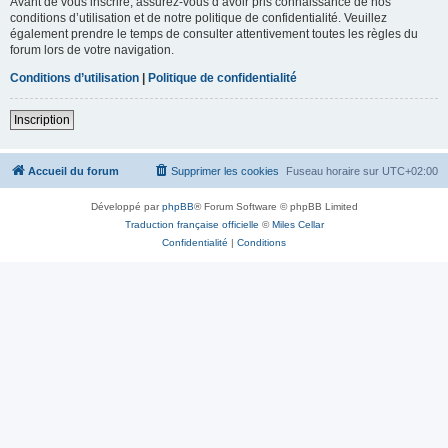
Avant de vous inscrire, assurez-vous d’avoir pris connaissance de nos
conditions d’utilisation et de notre politique de confidentialité. Veuillez
également prendre le temps de consulter attentivement toutes les règles du
forum lors de votre navigation.
Conditions d’utilisation
|
Politique de confidentialité
Inscription
Accueil du forum
Supprimer les cookies
Fuseau horaire sur
UTC+02:00
Développé par
phpBB
® Forum Software © phpBB Limited
Traduction française officielle
©
Miles Cellar
Confidentialité
|
Conditions