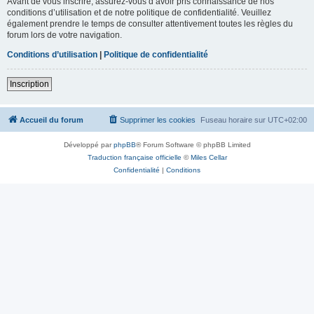
Avant de vous inscrire, assurez-vous d’avoir pris connaissance de nos
conditions d’utilisation et de notre politique de confidentialité. Veuillez
également prendre le temps de consulter attentivement toutes les règles du
forum lors de votre navigation.
Conditions d’utilisation
|
Politique de confidentialité
Inscription
Accueil du forum
Supprimer les cookies
Fuseau horaire sur
UTC+02:00
Développé par
phpBB
® Forum Software © phpBB Limited
Traduction française officielle
©
Miles Cellar
Confidentialité
|
Conditions