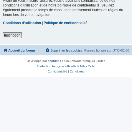
Avant de vous inscrire, assurez-vous d’avoir pris connaissance de nos
conditions d’utilisation et de notre politique de confidentialité. Veuillez
également prendre le temps de consulter attentivement toutes les règles du
forum lors de votre navigation.
Conditions d’utilisation
|
Politique de confidentialité
Inscription
Accueil du forum
Supprimer les cookies
Fuseau horaire sur
UTC+02:00
Développé par
phpBB
® Forum Software © phpBB Limited
Traduction française officielle
©
Miles Cellar
Confidentialité
|
Conditions