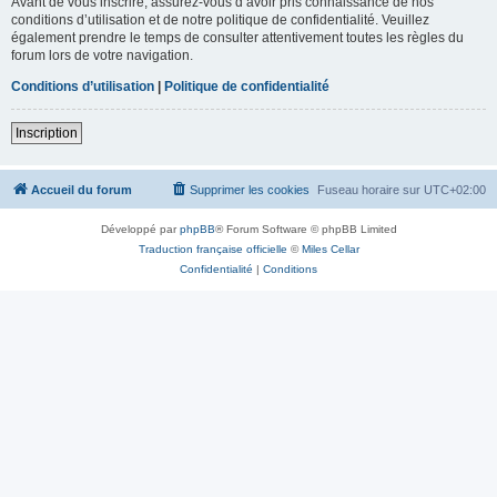
Avant de vous inscrire, assurez-vous d’avoir pris connaissance de nos
conditions d’utilisation et de notre politique de confidentialité. Veuillez
également prendre le temps de consulter attentivement toutes les règles du
forum lors de votre navigation.
Conditions d’utilisation
|
Politique de confidentialité
Inscription
Accueil du forum
Supprimer les cookies
Fuseau horaire sur
UTC+02:00
Développé par
phpBB
® Forum Software © phpBB Limited
Traduction française officielle
©
Miles Cellar
Confidentialité
|
Conditions