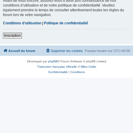
Avant de vous inscrire, assurez-vous d’avoir pris connaissance de nos
conditions d’utilisation et de notre politique de confidentialité. Veuillez
également prendre le temps de consulter attentivement toutes les règles du
forum lors de votre navigation.
Conditions d’utilisation
|
Politique de confidentialité
Inscription
Accueil du forum
Supprimer les cookies
Fuseau horaire sur
UTC+02:00
Développé par
phpBB
® Forum Software © phpBB Limited
Traduction française officielle
©
Miles Cellar
Confidentialité
|
Conditions