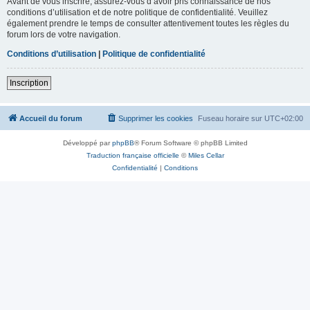
Avant de vous inscrire, assurez-vous d’avoir pris connaissance de nos
conditions d’utilisation et de notre politique de confidentialité. Veuillez
également prendre le temps de consulter attentivement toutes les règles du
forum lors de votre navigation.
Conditions d’utilisation
|
Politique de confidentialité
Inscription
Accueil du forum
Supprimer les cookies
Fuseau horaire sur
UTC+02:00
Développé par
phpBB
® Forum Software © phpBB Limited
Traduction française officielle
©
Miles Cellar
Confidentialité
|
Conditions