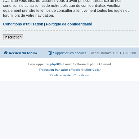
Avant de vous inscrire, assurez-vous d’avoir pris connaissance de nos
conditions d’utilisation et de notre politique de confidentialité. Veuillez
également prendre le temps de consulter attentivement toutes les règles du
forum lors de votre navigation.
Conditions d’utilisation
|
Politique de confidentialité
Inscription
Accueil du forum
Supprimer les cookies
Fuseau horaire sur
UTC+02:00
Développé par
phpBB
® Forum Software © phpBB Limited
Traduction française officielle
©
Miles Cellar
Confidentialité
|
Conditions