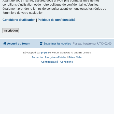
Avant de vous inscrire, assurez-vous d’avoir pris connaissance de nos
conditions d’utilisation et de notre politique de confidentialité. Veuillez
également prendre le temps de consulter attentivement toutes les règles du
forum lors de votre navigation.
Conditions d’utilisation
|
Politique de confidentialité
Inscription
Accueil du forum
Supprimer les cookies
Fuseau horaire sur
UTC+02:00
Développé par
phpBB
® Forum Software © phpBB Limited
Traduction française officielle
©
Miles Cellar
Confidentialité
|
Conditions