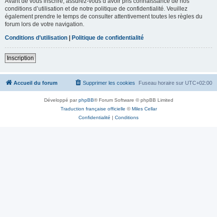
Avant de vous inscrire, assurez-vous d’avoir pris connaissance de nos
conditions d’utilisation et de notre politique de confidentialité. Veuillez
également prendre le temps de consulter attentivement toutes les règles du
forum lors de votre navigation.
Conditions d’utilisation
|
Politique de confidentialité
Inscription
Accueil du forum
Supprimer les cookies
Fuseau horaire sur
UTC+02:00
Développé par
phpBB
® Forum Software © phpBB Limited
Traduction française officielle
©
Miles Cellar
Confidentialité
|
Conditions