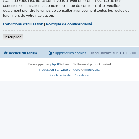
Avant de vous inscrire, assurez-vous d’avoir pris connaissance de nos
conditions d’utilisation et de notre politique de confidentialité. Veuillez
également prendre le temps de consulter attentivement toutes les règles du
forum lors de votre navigation.
Conditions d’utilisation
|
Politique de confidentialité
Inscription
Accueil du forum
Supprimer les cookies
Fuseau horaire sur
UTC+02:00
Développé par
phpBB
® Forum Software © phpBB Limited
Traduction française officielle
©
Miles Cellar
Confidentialité
|
Conditions