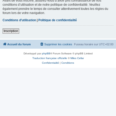
Avant de vous inscrire, assurez-vous d’avoir pris connaissance de nos
conditions d’utilisation et de notre politique de confidentialité. Veuillez
également prendre le temps de consulter attentivement toutes les règles du
forum lors de votre navigation.
Conditions d’utilisation
|
Politique de confidentialité
Inscription
Accueil du forum
Supprimer les cookies
Fuseau horaire sur
UTC+02:00
Développé par
phpBB
® Forum Software © phpBB Limited
Traduction française officielle
©
Miles Cellar
Confidentialité
|
Conditions