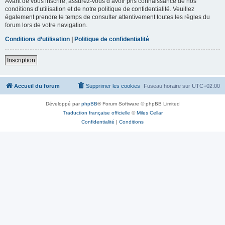
Avant de vous inscrire, assurez-vous d’avoir pris connaissance de nos
conditions d’utilisation et de notre politique de confidentialité. Veuillez
également prendre le temps de consulter attentivement toutes les règles du
forum lors de votre navigation.
Conditions d’utilisation
|
Politique de confidentialité
Inscription
Accueil du forum
Supprimer les cookies
Fuseau horaire sur
UTC+02:00
Développé par
phpBB
® Forum Software © phpBB Limited
Traduction française officielle
©
Miles Cellar
Confidentialité
|
Conditions