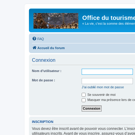
Office du tourism
« La vie, c'est la somme des éléments 
FAQ
Accueil du forum
Connexion
Nom d’utilisateur :
Mot de passe :
J’ai oublié mon mot de passe
Se souvenir de moi
Masquer ma présence lors de ce
INSCRIPTION
Vous devez être inscrit avant de pouvoir vous connecter. L’ins
utilisateurs inscrits. Avant de vous inscrire, assurez-vous d’avo