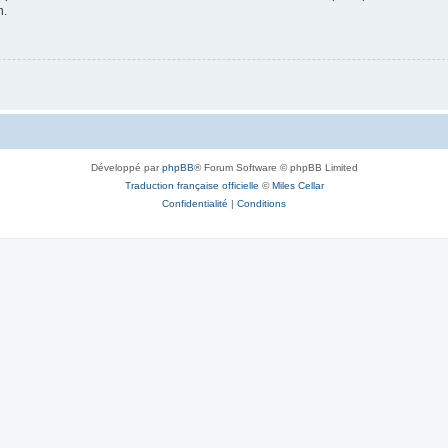
n.
Développé par
phpBB
® Forum Software © phpBB Limited
Traduction française officielle
©
Miles Cellar
Confidentialité
|
Conditions