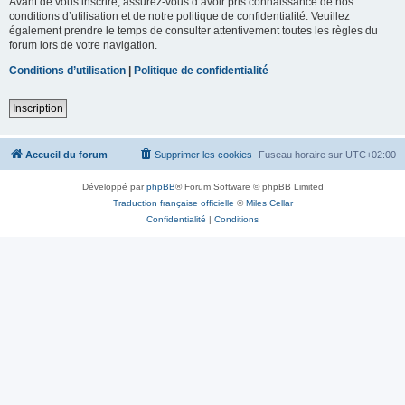
Avant de vous inscrire, assurez-vous d’avoir pris connaissance de nos
conditions d’utilisation et de notre politique de confidentialité. Veuillez
également prendre le temps de consulter attentivement toutes les règles du
forum lors de votre navigation.
Conditions d’utilisation
|
Politique de confidentialité
Inscription
Accueil du forum
Supprimer les cookies
Fuseau horaire sur
UTC+02:00
Développé par
phpBB
® Forum Software © phpBB Limited
Traduction française officielle
©
Miles Cellar
Confidentialité
|
Conditions