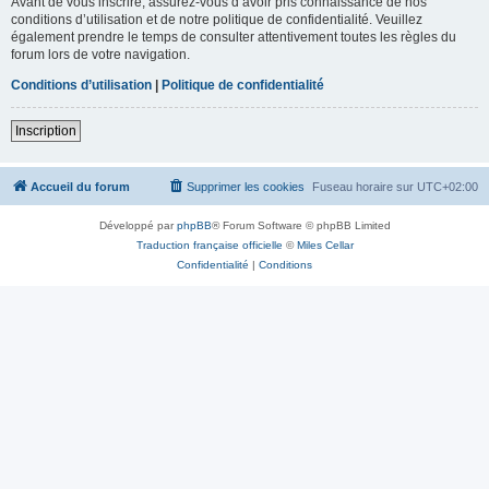
Avant de vous inscrire, assurez-vous d’avoir pris connaissance de nos
conditions d’utilisation et de notre politique de confidentialité. Veuillez
également prendre le temps de consulter attentivement toutes les règles du
forum lors de votre navigation.
Conditions d’utilisation
|
Politique de confidentialité
Inscription
Accueil du forum
Supprimer les cookies
Fuseau horaire sur
UTC+02:00
Développé par
phpBB
® Forum Software © phpBB Limited
Traduction française officielle
©
Miles Cellar
Confidentialité
|
Conditions