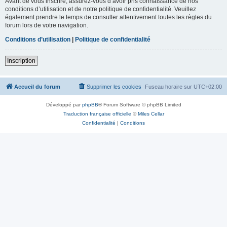
Avant de vous inscrire, assurez-vous d’avoir pris connaissance de nos
conditions d’utilisation et de notre politique de confidentialité. Veuillez
également prendre le temps de consulter attentivement toutes les règles du
forum lors de votre navigation.
Conditions d’utilisation
|
Politique de confidentialité
Inscription
Accueil du forum
Supprimer les cookies
Fuseau horaire sur
UTC+02:00
Développé par
phpBB
® Forum Software © phpBB Limited
Traduction française officielle
©
Miles Cellar
Confidentialité
|
Conditions