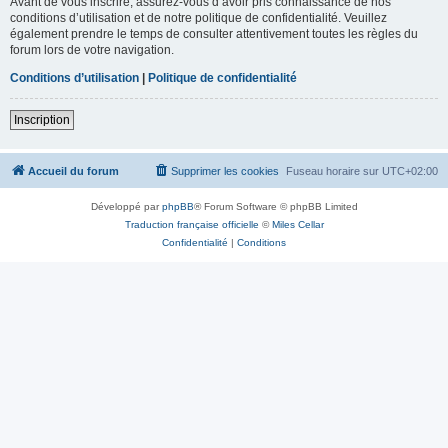
Avant de vous inscrire, assurez-vous d’avoir pris connaissance de nos
conditions d’utilisation et de notre politique de confidentialité. Veuillez
également prendre le temps de consulter attentivement toutes les règles du
forum lors de votre navigation.
Conditions d’utilisation
|
Politique de confidentialité
Inscription
Accueil du forum
Supprimer les cookies
Fuseau horaire sur
UTC+02:00
Développé par
phpBB
® Forum Software © phpBB Limited
Traduction française officielle
©
Miles Cellar
Confidentialité
|
Conditions