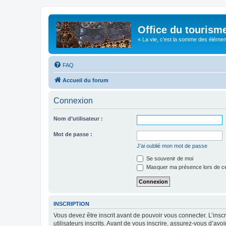
Office du tourism
« La vie, c'est la somme des éléments 
FAQ
Accueil du forum
Connexion
Nom d’utilisateur :
Mot de passe :
J’ai oublié mon mot de passe
Se souvenir de moi
Masquer ma présence lors de ce
INSCRIPTION
Vous devez être inscrit avant de pouvoir vous connecter. L’ins
utilisateurs inscrits. Avant de vous inscrire, assurez-vous d’avo