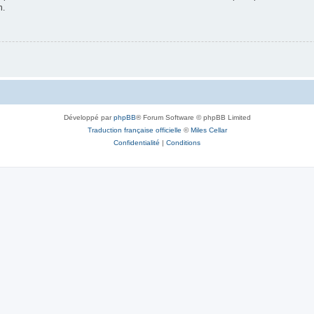
n.
Développé par
phpBB
® Forum Software © phpBB Limited
Traduction française officielle
©
Miles Cellar
Confidentialité
|
Conditions