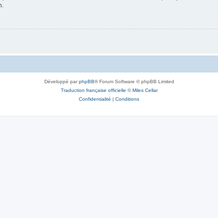
n.
Développé par
phpBB
® Forum Software © phpBB Limited
Traduction française officielle
©
Miles Cellar
Confidentialité
|
Conditions