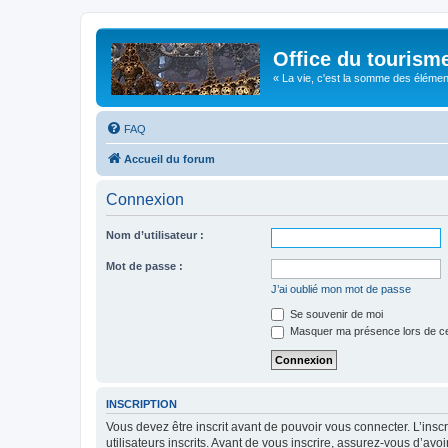
Office du tourism
« La vie, c'est la somme des éléments 
FAQ
Accueil du forum
Connexion
Nom d’utilisateur :
Mot de passe :
J’ai oublié mon mot de passe
Se souvenir de moi
Masquer ma présence lors de ce
INSCRIPTION
Vous devez être inscrit avant de pouvoir vous connecter. L’ins
utilisateurs inscrits. Avant de vous inscrire, assurez-vous d’avo