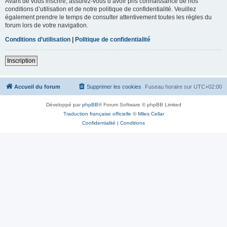
Avant de vous inscrire, assurez-vous d’avoir pris connaissance de nos
conditions d’utilisation et de notre politique de confidentialité. Veuillez
également prendre le temps de consulter attentivement toutes les règles du
forum lors de votre navigation.
Conditions d’utilisation
|
Politique de confidentialité
Inscription
Accueil du forum
Supprimer les cookies
Fuseau horaire sur
UTC+02:00
Développé par
phpBB
® Forum Software © phpBB Limited
Traduction française officielle
©
Miles Cellar
Confidentialité
|
Conditions