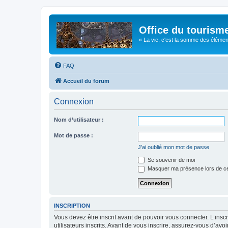
Office du tourism
« La vie, c'est la somme des éléments 
FAQ
Accueil du forum
Connexion
Nom d’utilisateur :
Mot de passe :
J’ai oublié mon mot de passe
Se souvenir de moi
Masquer ma présence lors de ce
INSCRIPTION
Vous devez être inscrit avant de pouvoir vous connecter. L’ins
utilisateurs inscrits. Avant de vous inscrire, assurez-vous d’avo