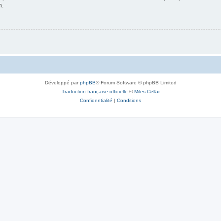
n.
Développé par
phpBB
® Forum Software © phpBB Limited
Traduction française officielle
©
Miles Cellar
Confidentialité
|
Conditions