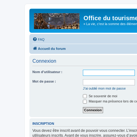
Office du tourism
« La vie, c'est la somme des éléments 
FAQ
Accueil du forum
Connexion
Nom d’utilisateur :
Mot de passe :
J’ai oublié mon mot de passe
Se souvenir de moi
Masquer ma présence lors de ce
INSCRIPTION
Vous devez être inscrit avant de pouvoir vous connecter. L’ins
utilisateurs inscrits. Avant de vous inscrire, assurez-vous d’avo