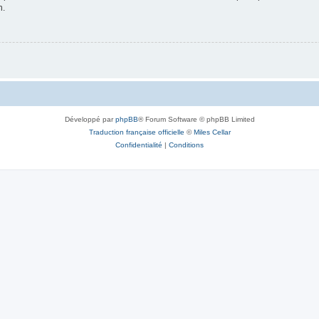
n.
Développé par
phpBB
® Forum Software © phpBB Limited
Traduction française officielle
©
Miles Cellar
Confidentialité
|
Conditions