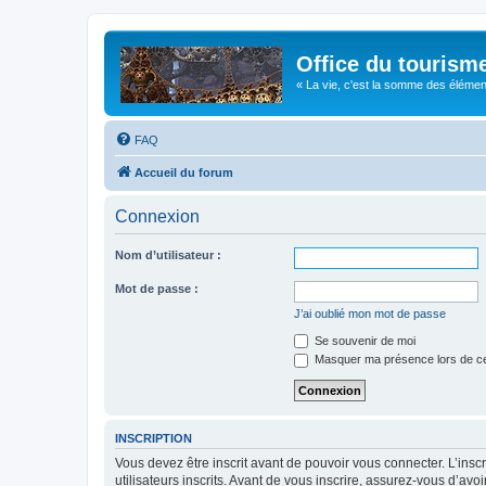
Office du tourism
« La vie, c'est la somme des éléments 
FAQ
Accueil du forum
Connexion
Nom d’utilisateur :
Mot de passe :
J’ai oublié mon mot de passe
Se souvenir de moi
Masquer ma présence lors de ce
INSCRIPTION
Vous devez être inscrit avant de pouvoir vous connecter. L’ins
utilisateurs inscrits. Avant de vous inscrire, assurez-vous d’avo