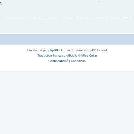
n.
Développé par
phpBB
® Forum Software © phpBB Limited
Traduction française officielle
©
Miles Cellar
Confidentialité
|
Conditions