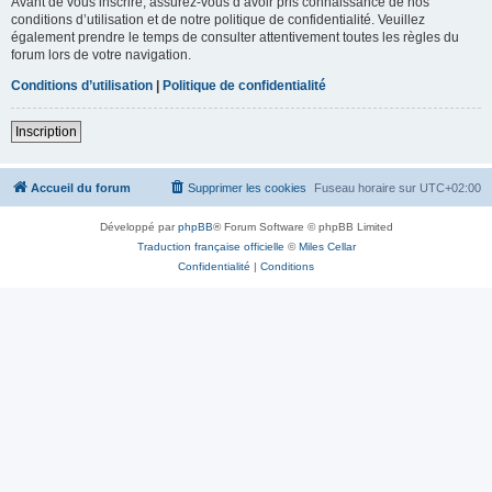
Avant de vous inscrire, assurez-vous d’avoir pris connaissance de nos
conditions d’utilisation et de notre politique de confidentialité. Veuillez
également prendre le temps de consulter attentivement toutes les règles du
forum lors de votre navigation.
Conditions d’utilisation
|
Politique de confidentialité
Inscription
Accueil du forum
Supprimer les cookies
Fuseau horaire sur
UTC+02:00
Développé par
phpBB
® Forum Software © phpBB Limited
Traduction française officielle
©
Miles Cellar
Confidentialité
|
Conditions