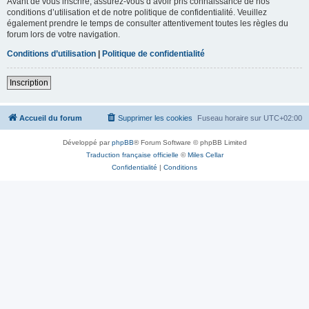
Avant de vous inscrire, assurez-vous d’avoir pris connaissance de nos
conditions d’utilisation et de notre politique de confidentialité. Veuillez
également prendre le temps de consulter attentivement toutes les règles du
forum lors de votre navigation.
Conditions d’utilisation
|
Politique de confidentialité
Inscription
Accueil du forum
Supprimer les cookies
Fuseau horaire sur
UTC+02:00
Développé par
phpBB
® Forum Software © phpBB Limited
Traduction française officielle
©
Miles Cellar
Confidentialité
|
Conditions