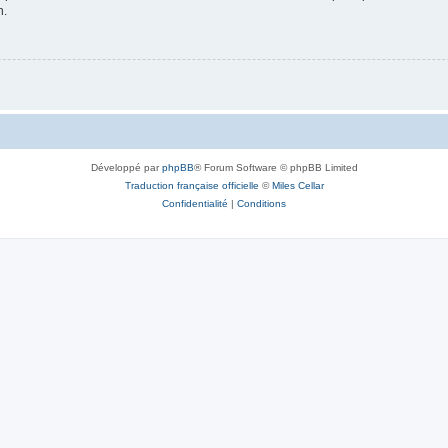
n.
Développé par
phpBB
® Forum Software © phpBB Limited
Traduction française officielle
©
Miles Cellar
Confidentialité
|
Conditions