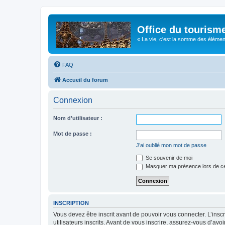
Office du tourism
« La vie, c'est la somme des éléments 
FAQ
Accueil du forum
Connexion
Nom d’utilisateur :
Mot de passe :
J’ai oublié mon mot de passe
Se souvenir de moi
Masquer ma présence lors de ce
INSCRIPTION
Vous devez être inscrit avant de pouvoir vous connecter. L’ins
utilisateurs inscrits. Avant de vous inscrire, assurez-vous d’avo