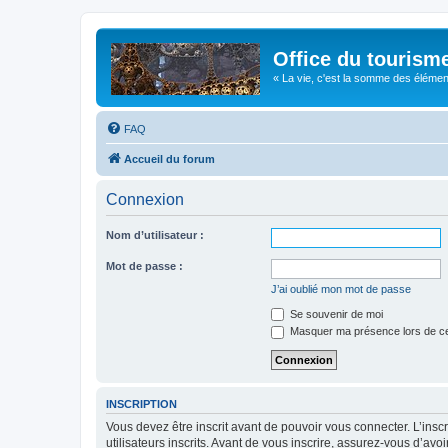
Office du tourism
« La vie, c'est la somme des éléments 
FAQ
Accueil du forum
Connexion
Nom d’utilisateur :
Mot de passe :
J’ai oublié mon mot de passe
Se souvenir de moi
Masquer ma présence lors de ce
INSCRIPTION
Vous devez être inscrit avant de pouvoir vous connecter. L’ins
utilisateurs inscrits. Avant de vous inscrire, assurez-vous d’avo