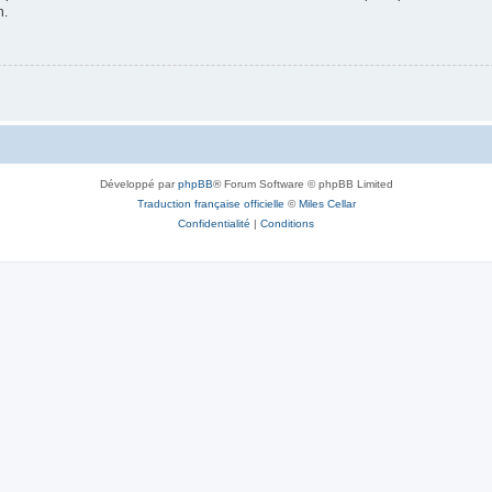
n.
Développé par
phpBB
® Forum Software © phpBB Limited
Traduction française officielle
©
Miles Cellar
Confidentialité
|
Conditions