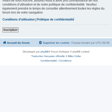
Avant de vous inscrire, assurez-vous d’avoir pris connaissance de nos
conditions d’utilisation et de notre politique de confidentialité. Veuillez
également prendre le temps de consulter attentivement toutes les règles du
forum lors de votre navigation.
Conditions d’utilisation
|
Politique de confidentialité
Inscription
Accueil du forum
Supprimer les cookies
Fuseau horaire sur
UTC+02:00
Développé par
phpBB
® Forum Software © phpBB Limited
Traduction française officielle
©
Miles Cellar
Confidentialité
|
Conditions