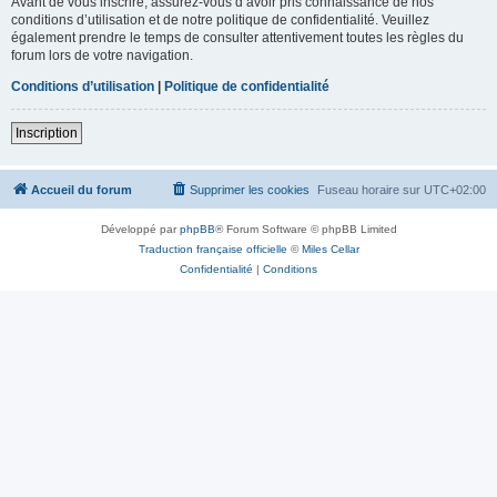
Avant de vous inscrire, assurez-vous d’avoir pris connaissance de nos
conditions d’utilisation et de notre politique de confidentialité. Veuillez
également prendre le temps de consulter attentivement toutes les règles du
forum lors de votre navigation.
Conditions d’utilisation
|
Politique de confidentialité
Inscription
Accueil du forum
Supprimer les cookies
Fuseau horaire sur
UTC+02:00
Développé par
phpBB
® Forum Software © phpBB Limited
Traduction française officielle
©
Miles Cellar
Confidentialité
|
Conditions