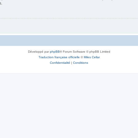
n.
Développé par
phpBB
® Forum Software © phpBB Limited
Traduction française officielle
©
Miles Cellar
Confidentialité
|
Conditions