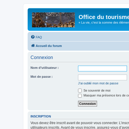
Office du tourism
« La vie, c'est la somme des éléments 
FAQ
Accueil du forum
Connexion
Nom d’utilisateur :
Mot de passe :
J’ai oublié mon mot de passe
Se souvenir de moi
Masquer ma présence lors de ce
INSCRIPTION
Vous devez être inscrit avant de pouvoir vous connecter. L’ins
utilisateurs inscrits. Avant de vous inscrire, assurez-vous d’avo