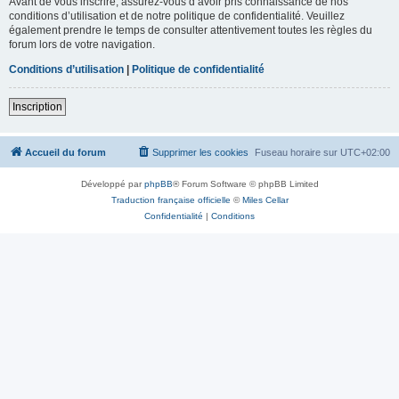
Avant de vous inscrire, assurez-vous d’avoir pris connaissance de nos
conditions d’utilisation et de notre politique de confidentialité. Veuillez
également prendre le temps de consulter attentivement toutes les règles du
forum lors de votre navigation.
Conditions d’utilisation
|
Politique de confidentialité
Inscription
Accueil du forum
Supprimer les cookies
Fuseau horaire sur
UTC+02:00
Développé par
phpBB
® Forum Software © phpBB Limited
Traduction française officielle
©
Miles Cellar
Confidentialité
|
Conditions