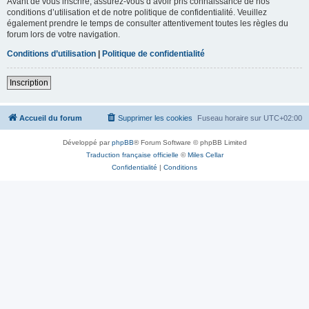
Avant de vous inscrire, assurez-vous d’avoir pris connaissance de nos
conditions d’utilisation et de notre politique de confidentialité. Veuillez
également prendre le temps de consulter attentivement toutes les règles du
forum lors de votre navigation.
Conditions d’utilisation
|
Politique de confidentialité
Inscription
Accueil du forum
Supprimer les cookies
Fuseau horaire sur
UTC+02:00
Développé par
phpBB
® Forum Software © phpBB Limited
Traduction française officielle
©
Miles Cellar
Confidentialité
|
Conditions