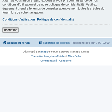
Avant de vous inscrire, assurez-vous d’avoir pris connaissance de nos
conditions d’utilisation et de notre politique de confidentialité. Veuillez
également prendre le temps de consulter attentivement toutes les règles du
forum lors de votre navigation.
Conditions d’utilisation
|
Politique de confidentialité
Inscription
Accueil du forum
Supprimer les cookies
Fuseau horaire sur
UTC+02:00
Développé par
phpBB
® Forum Software © phpBB Limited
Traduction française officielle
©
Miles Cellar
Confidentialité
|
Conditions