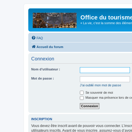
Office du tourism
« La vie, c'est la somme des éléments 
FAQ
Accueil du forum
Connexion
Nom d’utilisateur :
Mot de passe :
J’ai oublié mon mot de passe
Se souvenir de moi
Masquer ma présence lors de ce
INSCRIPTION
Vous devez être inscrit avant de pouvoir vous connecter. L’ins
utilisateurs inscrits. Avant de vous inscrire, assurez-vous d’avo