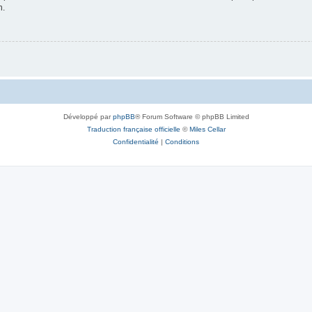
n.
Développé par
phpBB
® Forum Software © phpBB Limited
Traduction française officielle
©
Miles Cellar
Confidentialité
|
Conditions