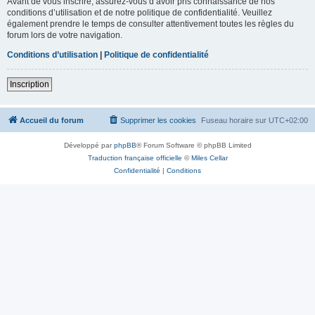
Avant de vous inscrire, assurez-vous d’avoir pris connaissance de nos
conditions d’utilisation et de notre politique de confidentialité. Veuillez
également prendre le temps de consulter attentivement toutes les règles du
forum lors de votre navigation.
Conditions d’utilisation
|
Politique de confidentialité
Inscription
Accueil du forum
Supprimer les cookies
Fuseau horaire sur
UTC+02:00
Développé par
phpBB
® Forum Software © phpBB Limited
Traduction française officielle
©
Miles Cellar
Confidentialité
|
Conditions