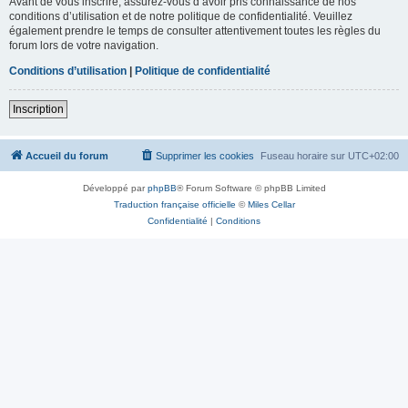
Avant de vous inscrire, assurez-vous d’avoir pris connaissance de nos
conditions d’utilisation et de notre politique de confidentialité. Veuillez
également prendre le temps de consulter attentivement toutes les règles du
forum lors de votre navigation.
Conditions d’utilisation
|
Politique de confidentialité
Inscription
Accueil du forum
Supprimer les cookies
Fuseau horaire sur
UTC+02:00
Développé par
phpBB
® Forum Software © phpBB Limited
Traduction française officielle
©
Miles Cellar
Confidentialité
|
Conditions