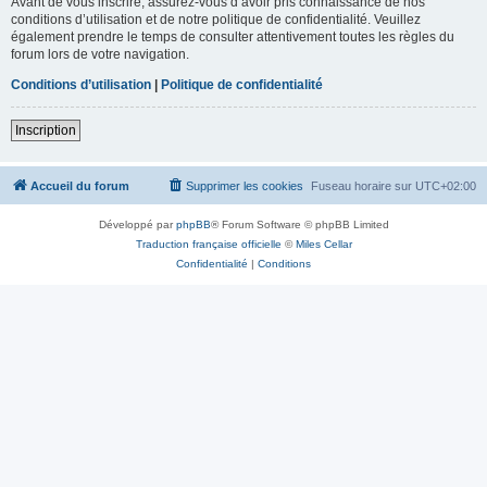
Avant de vous inscrire, assurez-vous d’avoir pris connaissance de nos
conditions d’utilisation et de notre politique de confidentialité. Veuillez
également prendre le temps de consulter attentivement toutes les règles du
forum lors de votre navigation.
Conditions d’utilisation
|
Politique de confidentialité
Inscription
Accueil du forum
Supprimer les cookies
Fuseau horaire sur
UTC+02:00
Développé par
phpBB
® Forum Software © phpBB Limited
Traduction française officielle
©
Miles Cellar
Confidentialité
|
Conditions