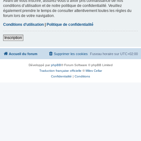
Avant de vous inscrire, assurez-vous d’avoir pris connaissance de nos
conditions d’utilisation et de notre politique de confidentialité. Veuillez
également prendre le temps de consulter attentivement toutes les règles du
forum lors de votre navigation.
Conditions d’utilisation
|
Politique de confidentialité
Inscription
Accueil du forum
Supprimer les cookies
Fuseau horaire sur
UTC+02:00
Développé par
phpBB
® Forum Software © phpBB Limited
Traduction française officielle
©
Miles Cellar
Confidentialité
|
Conditions