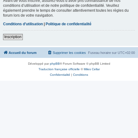
Avant de vous inscrire, assurez-vous d’avoir pris connaissance de nos
conditions d’utilisation et de notre politique de confidentialité. Veuillez
également prendre le temps de consulter attentivement toutes les règles du
forum lors de votre navigation.
Conditions d’utilisation
|
Politique de confidentialité
Inscription
Accueil du forum
Supprimer les cookies
Fuseau horaire sur
UTC+02:00
Développé par
phpBB
® Forum Software © phpBB Limited
Traduction française officielle
©
Miles Cellar
Confidentialité
|
Conditions