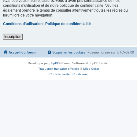
Avant de vous inscrire, assurez-vous d’avoir pris connaissance de nos
conditions d’utilisation et de notre politique de confidentialité. Veuillez
également prendre le temps de consulter attentivement toutes les règles du
forum lors de votre navigation.
Conditions d’utilisation
|
Politique de confidentialité
Inscription
Accueil du forum
Supprimer les cookies
Fuseau horaire sur
UTC+02:00
Développé par
phpBB
® Forum Software © phpBB Limited
Traduction française officielle
©
Miles Cellar
Confidentialité
|
Conditions